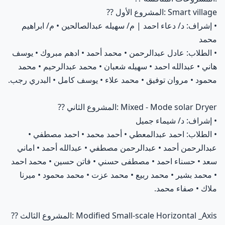
المشروع الأول: Smart village
??
• إشراف: د/ دعاء احمد | م/ سهيله عبدالصالحين • م/ ابراهيم
محمد
• الطلاب: عادل عبدالرحمن • محمد أحمد • ادهم مبروك • يوسف
هاني • عبدالله احمد • سهيله شعبان • محمد عبدالرحيم • محمد
محمود • مروان توفيق • محمد علاء • يوسف كامل • البدري رجب.
المشروع الثاني: Mixed - Mode solar Dryer
??
• إشراف: د/ شيماء جميل
• الطلاب: احمد عبدالمعطي • أحمد محمد • احمد مصطفي •
عبدالرحمن أحمد • عبدالرحمن مصطفي • عبدالله أحمد • اماني
سعد • حسناء احمد • مصطفى حسني • فاتن حسين • محمد احمد
• محمد بشير • محمد ربيع • محمد عزت • محمد محمود • ميرنا
ملاك • صفاء محمد.
المشروع الثالث: Modified Small-scale Horizontal _Axis
??