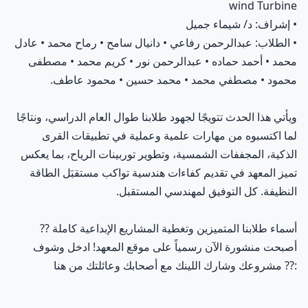
wind Turbine
• إشراف: د/ شيماء جميل
• الطلاب: عبدالرحمن رفاعي • دانيال سامح • رماح محمد • عادل
محمد • أحمد حماده • عبدالرحمن نور • كريم محمد • مصطفى
محمود • مصطفي محمد • محمد حسين • محمود عاطف.
ويأتي هذا الحدث تتويجًا لجهود طلابنا طوال العام الدراسي، ونتاجًا
لما اكتسبوه من مهارات علمية وعملية في تطبيقات القرى
الذكية، المجففات الشمسية، وتطوير توربينات الرياح، بما يعكس
تميز المعهد في تقديم كفاءات هندسية تواكب مستقبَل الطاقة
النظيفة. كل التوفيق لمهندسي المستقبل.
أسماء طلابنا المتميزين وتغطية المشاريع الإبداعية كاملة
??
أصبحت منشورة الآن رسمياً على موقع المعهد! ادخل وشوف
?:
?
مشروعك وشارك اللينك مع أصحابك وعائلتك من هنا