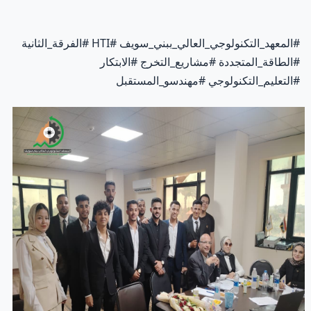
#المعهد_التكنولوجي_العالي_ببني_سويف #HTI #الفرقة_الثانية
#الطاقة_المتجددة #مشاريع_التخرج #الابتكار
#التعليم_التكنولوجي #مهندسو_المستقبل