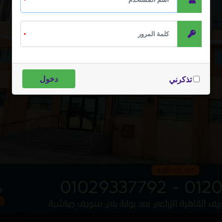
تذكرني