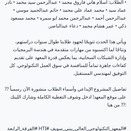
• الطلاب: اسلام هاني فاروق محمد • عبدالرحمن سيد محمد • نادر
عماد سيد • محمد عماد علي محمد • حاتم عبدالحميد موسي •
عبدالرحمن أحمد • عبدالرحمن محمد ابو سمره • محمد مسعود
ذكي • عمر هشام محمد • دعاء عبدالناصر.
ويأتي هذا الحدث تتويجًا لجهود طلابنا طوال سنوات دراستهم،
ونتاجًا لما اكتسبوه من مهارات متقدمة في هندسة البرمجيات
وإدارة الشبكات السحابية، بما يعكس قدرة المعهد على تقديم
كفاءات جاهزة تماماً للمنافسة في سوق العمل التكنولوجي. كل
التوفيق لمهندسي المستقبل.
تفاصيل المشروع الإبداعي وأسماء الطلاب منشورة الآن رسمياً
??
على موقع المعهد! ادخل وشوف التغطية الكاملة وشارك اللينك
?:
?
من هنا
#المعهد_التكنولوجي_العالي_ببني_سويف #HTI #الفرقة_الرابعة