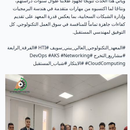
ويأتي هذا الحدث تتويجًا لجهود طلابنا طوال سنوات دراستهم،
ونتاجًا لما اكتسبوه من مهارات متقدمة في هندسة البرمجيات
وإدارة الشبكات السحابية، بما يعكس قدرة المعهد على تقديم
كفاءات جاهزة تماماً للمنافسة في سوق العمل التكنولوجي. كل
التوفيق لمهندسي المستقبل.
#المعهد_التكنولوجي_العالي_ببني_سويف #HTI #الفرقة_الرابعة
#مشاريع_التخرج #DevOps #AKS #Networking
#CloudComputing #الابتكار #شباب_المستقبل